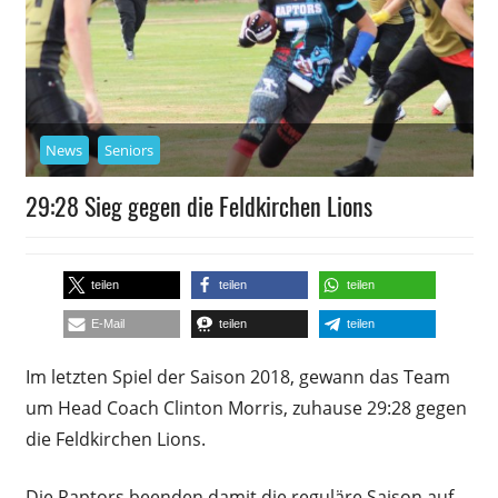
News
Seniors
29:28 Sieg gegen die Feldkirchen Lions
16. Juli 2018
Daniel Metzler
teilen
teilen
teilen
E-Mail
teilen
teilen
Im letzten Spiel der Saison 2018, gewann das Team
um Head Coach Clinton Morris, zuhause 29:28 gegen
die Feldkirchen Lions.
Die Raptors beenden damit die reguläre Saison auf