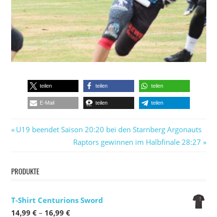
teilen
teilen
teilen
E-Mail
teilen
teilen
Beitragsnavigation
Vorheriger
U19 beendet Saison 20:20 bei den Starnberg Argonauts
Beitrag:
Nächster
Raptors gewinnen im Halbfinale 28:27
Beitrag:
PRODUKTE
T-Shirt Centurions Sword
Preisspanne:
14,99
€
–
16,99
€