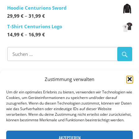
14,99 €
Hoodie Centurions Sword
bis
Preisspanne:
29,99
€
–
31,99
€
16,99 €
29,99 €
T-Shirt Centurions Logo
bis
Preisspanne:
14,99
€
–
16,99
€
31,99 €
14,99 €
bis
16,99 €
ABOUT OUR CLUB
Zustimmung verwalten
Flag Football
–
Tackle Football
–
Cheerleading
Um dir ein optimales Erlebnis zu bieten, verwenden wir Technologien wie
Cookies, um Geräteinformationen zu speichern und/oder darauf
zuzugreifen. Wenn du diesen Technologien zustimmst, können wir Daten
Die Augsburg Centurions sind eine American Football
wie das Surfverhalten oder eindeutige IDs auf dieser Website
Abteilung der TSG 1885 Augsburg-Lechhausen e.V. in
verarbeiten. Wenn du deine Zustimmung nicht erteilst oder zurückziehst,
können bestimmte Merkmale und Funktionen beeinträchtigt werden.
Augsburg. Die Abteilung hat eine Cheerleading Gruppe,
eine U11, U13, U16 und U19 Jugend Mannschaft sowie
AKZEPTIEREN
eine Erwachsenenmannschaft im Flag- und Tackle Football