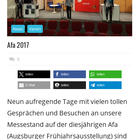
News
Verein
Afa 2017
10. April 2017
Daniel Metzler
0
teilen
teilen
teilen
E-Mail
teilen
teilen
Neun aufregende Tage mit vielen tollen
Gesprächen und Besuchen an unsere
Messestand auf der diesjährigen Afa
(Augsburger Frühjahrsausstellung) sind