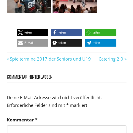
teilen
teilen
teilen
E-Mail
teilen
teilen
Beitragsnavigation
Vorheriger
Nächster
Spieltermine 2017 der Seniors und U19
Catering 2.0
Beitrag:
Beitrag:
KOMMENTAR HINTERLASSEN
Deine E-Mail-Adresse wird nicht veröffentlicht.
Erforderliche Felder sind mit
*
markiert
Kommentar
*