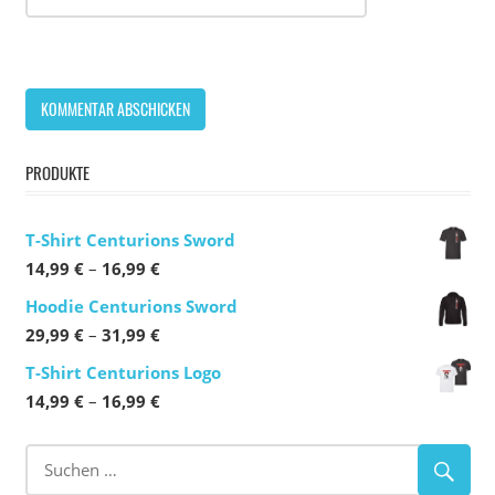
PRODUKTE
T-Shirt Centurions Sword
Preisspanne:
14,99
€
–
16,99
€
14,99 €
Hoodie Centurions Sword
bis
Preisspanne:
29,99
€
–
31,99
€
16,99 €
29,99 €
T-Shirt Centurions Logo
bis
Preisspanne:
14,99
€
–
16,99
€
31,99 €
14,99 €
bis
16,99 €