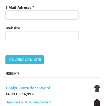
E-Mail-Adresse
*
Website
PRODUKTE
T-Shirt Centurions Sword
Preisspanne:
14,99
€
–
16,99
€
14,99 €
Hoodie Centurions Sword
bis