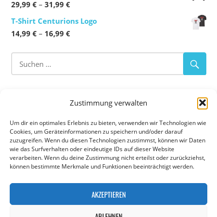
Preisspanne:
29,99
€
–
31,99
€
16,99 €
29,99 €
T-Shirt Centurions Logo
bis
Preisspanne:
14,99
€
–
16,99
€
31,99 €
14,99 €
bis
16,99 €
ABOUT OUR CLUB
Zustimmung verwalten
Flag Football
–
Tackle Football
–
Cheerleading
Um dir ein optimales Erlebnis zu bieten, verwenden wir Technologien wie
Cookies, um Geräteinformationen zu speichern und/oder darauf
zuzugreifen. Wenn du diesen Technologien zustimmst, können wir Daten
Die Augsburg Centurions sind eine American Football
wie das Surfverhalten oder eindeutige IDs auf dieser Website
Abteilung der TSG 1885 Augsburg-Lechhausen e.V. in
verarbeiten. Wenn du deine Zustimmung nicht erteilst oder zurückziehst,
können bestimmte Merkmale und Funktionen beeinträchtigt werden.
Augsburg. Die Abteilung hat eine Cheerleading Gruppe,
eine U11, U13, U16 und U19 Jugend Mannschaft sowie
AKZEPTIEREN
eine Erwachsenenmannschaft im Flag- und Tackle Football
im Ligabetrieb. Die Trainingseinheiten und Heimspiele
ABLEHNEN