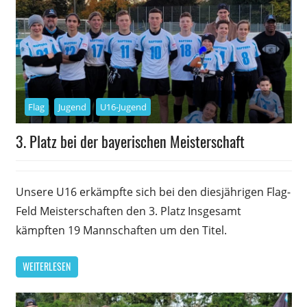
Flag
Jugend
U16-Jugend
3. Platz bei der bayerischen Meisterschaft
24. Oktober 2021
Daniel Metzler
Unsere U16 erkämpfte sich bei den diesjährigen Flag-
Feld Meisterschaften den 3. Platz Insgesamt
kämpften 19 Mannschaften um den Titel.
WEITERLESEN