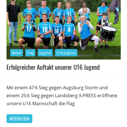
Bilder
Flag
Jugend
U16-Jugend
Erfolgreicher Auftakt unserer U16 Jugend
27. September 2021
Daniel Metzler
Mit einem 47:6 Sieg gegen Augsburg Storm und
einem 25:6 Sieg gegen Landsberg X-PRESS eröffnete
unsere U16 Mannschaft die Flag
WEITERLESEN