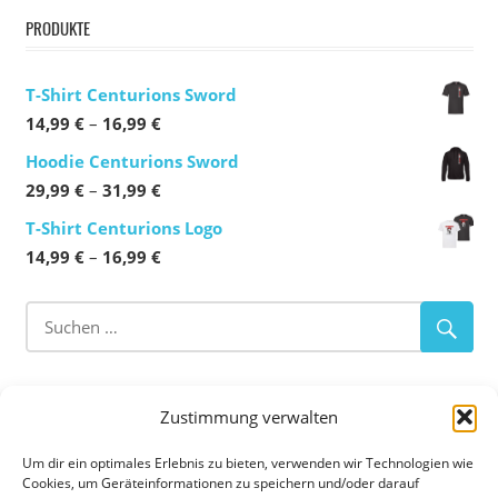
PRODUKTE
T-Shirt Centurions Sword
Preisspanne:
14,99
€
–
16,99
€
14,99 €
Hoodie Centurions Sword
bis
Preisspanne:
29,99
€
–
31,99
€
16,99 €
29,99 €
T-Shirt Centurions Logo
bis
Preisspanne:
14,99
€
–
16,99
€
31,99 €
14,99 €
bis
16,99 €
ABOUT OUR CLUB
Zustimmung verwalten
Flag Football
–
Tackle Football
–
Cheerleading
Um dir ein optimales Erlebnis zu bieten, verwenden wir Technologien wie
Cookies, um Geräteinformationen zu speichern und/oder darauf