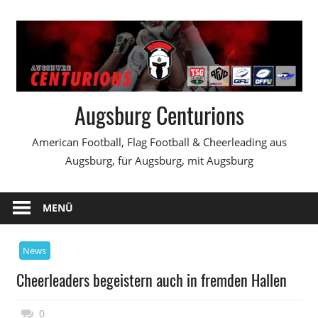
Zum
Inhalt
springen
Augsburg Centurions
American Football, Flag Football & Cheerleading aus
Augsburg, für Augsburg, mit Augsburg
MENÜ
News
Cheerleaders begeistern auch in fremden Hallen
9. April 2008
Daniel Metzler
0