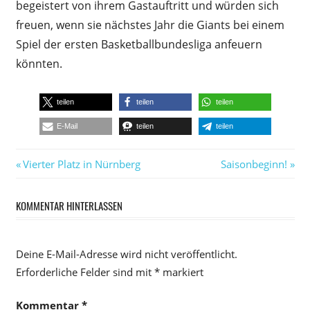
begeistert von ihrem Gastauftritt und würden sich
freuen, wenn sie nächstes Jahr die Giants bei einem
Spiel der ersten Basketballbundesliga anfeuern
könnten.
teilen
teilen
teilen
E-Mail
teilen
teilen
Beitragsnavigation
Vorheriger
Nächster
Vierter Platz in Nürnberg
Saisonbeginn!
Beitrag:
Beitrag:
KOMMENTAR HINTERLASSEN
Deine E-Mail-Adresse wird nicht veröffentlicht.
Erforderliche Felder sind mit
*
markiert
Kommentar
*