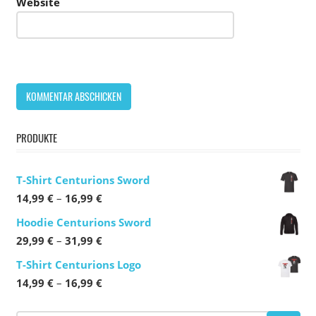
Website
PRODUKTE
T-Shirt Centurions Sword
Preisspanne:
14,99
€
–
16,99
€
14,99 €
Hoodie Centurions Sword
bis
Preisspanne:
29,99
€
–
31,99
€
16,99 €
29,99 €
T-Shirt Centurions Logo
bis
Preisspanne:
14,99
€
–
16,99
€
31,99 €
14,99 €