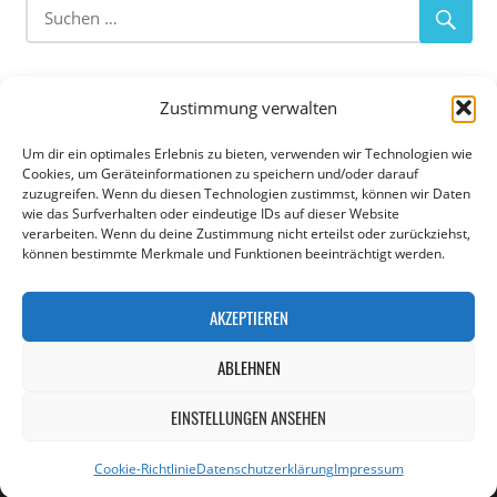
bis
16,99 €
ABOUT OUR CLUB
Zustimmung verwalten
Flag Football
–
Tackle Football
–
Cheerleading
Um dir ein optimales Erlebnis zu bieten, verwenden wir Technologien wie
Cookies, um Geräteinformationen zu speichern und/oder darauf
zuzugreifen. Wenn du diesen Technologien zustimmst, können wir Daten
Die Augsburg Centurions sind eine American Football
wie das Surfverhalten oder eindeutige IDs auf dieser Website
Abteilung der TSG 1885 Augsburg-Lechhausen e.V. in
verarbeiten. Wenn du deine Zustimmung nicht erteilst oder zurückziehst,
können bestimmte Merkmale und Funktionen beeinträchtigt werden.
Augsburg. Die Abteilung hat eine Cheerleading Gruppe,
eine U11, U13, U16 und U19 Jugend Mannschaft sowie
AKZEPTIEREN
eine Erwachsenenmannschaft im Flag- und Tackle Football
im Ligabetrieb. Die Trainingseinheiten und Heimspiele
ABLEHNEN
finden auf der Sportanlage der TSG 1885 Augsburg statt.
EINSTELLUNGEN ANSEHEN
WordPress Theme: WorldStar by ThemeZee.
Cookie-Richtlinie
Datenschutzerklärung
Impressum