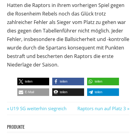
Hatten die Raptors in ihrem vorherigen Spiel gegen
die Rosenheim Rebels noch das Glück trotz
zahlreicher Fehler als Sieger vom Platz zu gehen war
dies gegen den Tabellenführer nicht möglich. Jeder
Fehler, insbesondere die Ballsicherheit und -kontrolle
wurde durch die Spartans konsequent mit Punkten
bestraft und bescherten den Raptors die erste
Niederlage der Saison.
teilen
teilen
teilen
E-Mail
teilen
teilen
Beitragsnavigation
Vorheriger
Nächster
U19 SG weiterhin siegreich
Raptors nun auf Platz 3
Beitrag:
Beitrag:
PRODUKTE