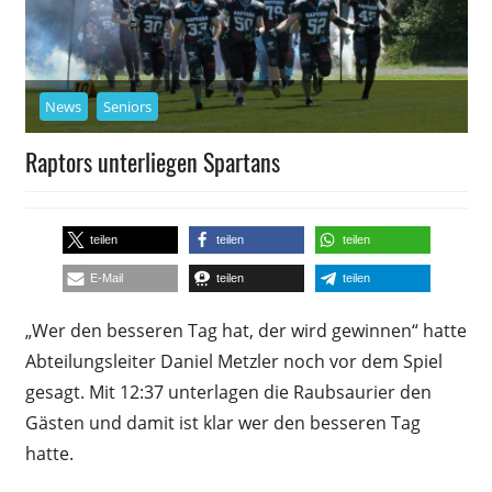
News
Seniors
Raptors unterliegen Spartans
22. Mai 2022
Daniel Metzler
teilen
teilen
teilen
E-Mail
teilen
teilen
„Wer den besseren Tag hat, der wird gewinnen“ hatte
Abteilungsleiter Daniel Metzler noch vor dem Spiel
gesagt. Mit 12:37 unterlagen die Raubsaurier den
Gästen und damit ist klar wer den besseren Tag
hatte.