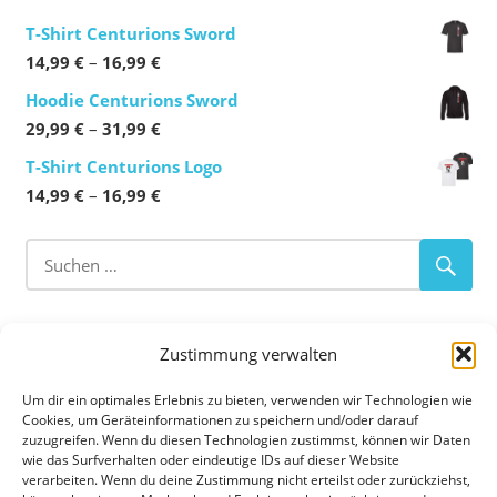
T-Shirt Centurions Sword
Preisspanne:
14,99
€
–
16,99
€
14,99 €
Hoodie Centurions Sword
bis
Preisspanne:
29,99
€
–
31,99
€
16,99 €
29,99 €
T-Shirt Centurions Logo
bis
Preisspanne:
14,99
€
–
16,99
€
31,99 €
14,99 €
bis
16,99 €
ABOUT OUR CLUB
Zustimmung verwalten
Flag Football
–
Tackle Football
–
Cheerleading
Um dir ein optimales Erlebnis zu bieten, verwenden wir Technologien wie
Cookies, um Geräteinformationen zu speichern und/oder darauf
zuzugreifen. Wenn du diesen Technologien zustimmst, können wir Daten
Die Augsburg Centurions sind eine American Football
wie das Surfverhalten oder eindeutige IDs auf dieser Website
Abteilung der TSG 1885 Augsburg-Lechhausen e.V. in
verarbeiten. Wenn du deine Zustimmung nicht erteilst oder zurückziehst,