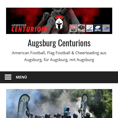
Zum
Inhalt
springen
Augsburg Centurions
American Football, Flag Football & Cheerleading aus
Augsburg, für Augsburg, mit Augsburg
MENÜ