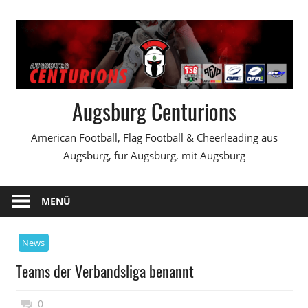
Zum
Inhalt
springen
Augsburg Centurions
American Football, Flag Football & Cheerleading aus
Augsburg, für Augsburg, mit Augsburg
MENÜ
News
Teams der Verbandsliga benannt
17. Januar 2005
Daniel Metzler
0