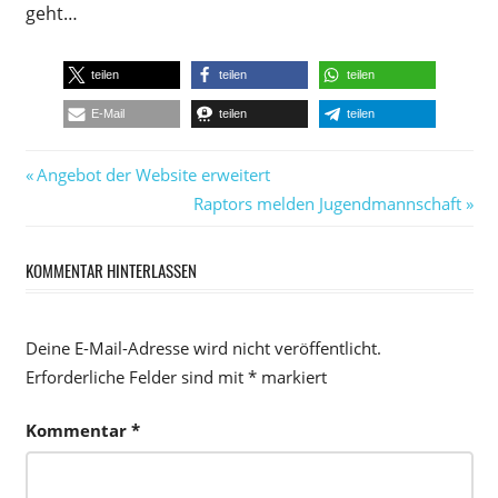
geht…
teilen
teilen
teilen
E-Mail
teilen
teilen
Beitragsnavigation
Vorheriger
Angebot der Website erweitert
Beitrag:
Nächster
Raptors melden Jugendmannschaft
Beitrag:
KOMMENTAR HINTERLASSEN
Deine E-Mail-Adresse wird nicht veröffentlicht.
Erforderliche Felder sind mit
*
markiert
Kommentar
*