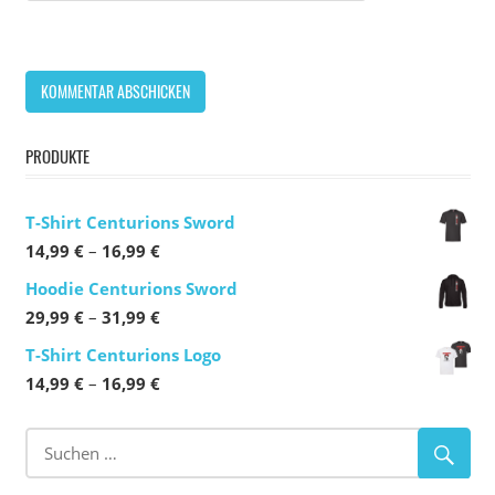
PRODUKTE
T-Shirt Centurions Sword
Preisspanne:
14,99
€
–
16,99
€
14,99 €
Hoodie Centurions Sword
bis
Preisspanne:
29,99
€
–
31,99
€
16,99 €
29,99 €
T-Shirt Centurions Logo
bis
Preisspanne:
14,99
€
–
16,99
€
31,99 €
14,99 €
bis
16,99 €