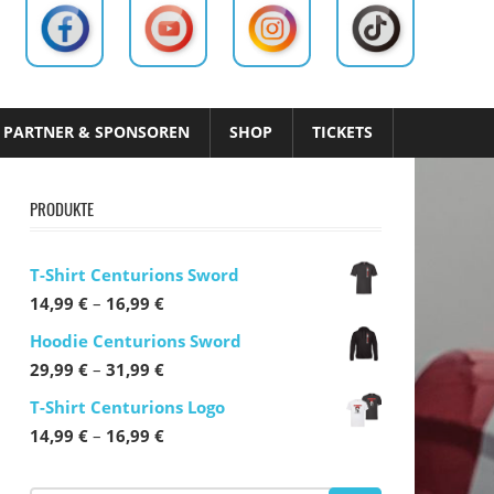
PARTNER & SPONSOREN
SHOP
TICKETS
PRODUKTE
T-Shirt Centurions Sword
Preisspanne:
14,99
€
–
16,99
€
14,99 €
Hoodie Centurions Sword
bis
Preisspanne:
29,99
€
–
31,99
€
16,99 €
29,99 €
T-Shirt Centurions Logo
bis
Preisspanne:
14,99
€
–
16,99
€
31,99 €
14,99 €
bis