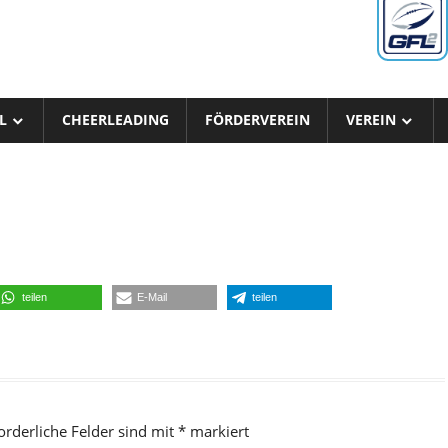
L
CHEERLEADING
FÖRDERVEREIN
VEREIN
teilen
E-Mail
teilen
orderliche Felder sind mit
*
markiert