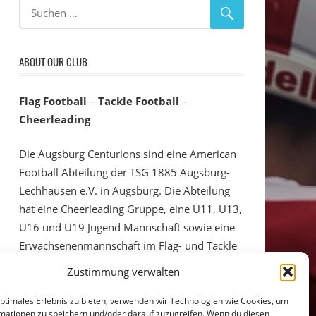
16,99 €
ABOUT OUR CLUB
Flag Football
–
Tackle Football
–
Cheerleading
Die Augsburg Centurions sind eine American
Football Abteilung der TSG 1885 Augsburg-
Lechhausen e.V. in Augsburg. Die Abteilung
hat eine Cheerleading Gruppe, eine U11, U13,
U16 und U19 Jugend Mannschaft sowie eine
Erwachsenenmannschaft im Flag- und Tackle
Football im Ligabetrieb. Die
Zustimmung verwalten
Trainingseinheiten und Heimspiele finden auf
der Sportanlage der TSG 1885 Augsburg statt.
optimales Erlebnis zu bieten, verwenden wir Technologien wie Cookies, um
mationen zu speichern und/oder darauf zuzugreifen. Wenn du diesen